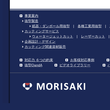
事業案内
抜型製造
紙器・ダンボール用抜型
|
各種工業用抜型
|
カッティングサービス
ウォータージェットカット
|
レーザーカット
企画設計・デザイン
カッティング関連資材販売
対応力 ６つの約束
お客様対応事例
抜型QandA
ビデオライブラリー