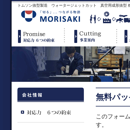
トムソン抜型製造 ウォータージェットカット 真空用成形抜型
無料パッ
このフォー
す。