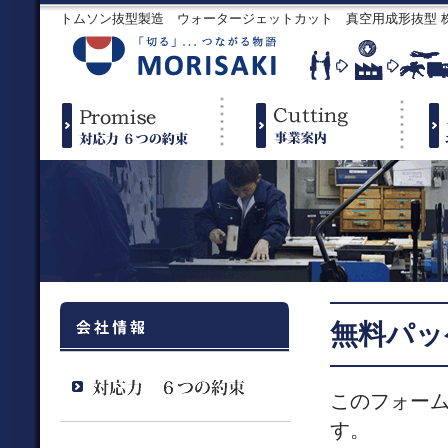
トムソン抜型製造 ウォータージェットカット 真空用成形抜型
無料パッ
このフォー
す。