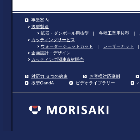
事業案内
抜型製造
紙器・ダンボール用抜型
|
各種工業用抜型
|
カッティングサービス
ウォータージェットカット
|
レーザーカット
企画設計・デザイン
カッティング関連資材販売
対応力 ６つの約束
お客様対応事例
抜型QandA
ビデオライブラリー