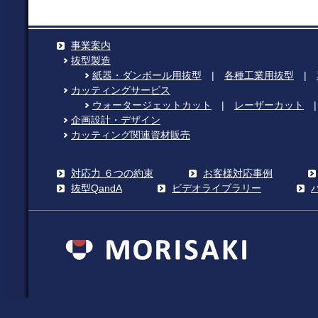
事業案内
抜型製造
紙器・ダンボール用抜型
|
各種工業用抜型
|
カッティングサービス
ウォータージェットカット
|
レーザーカット
企画設計・デザイン
カッティング関連資材販売
対応力 ６つの約束
お客様対応事例
抜型QandA
ビデオライブラリー