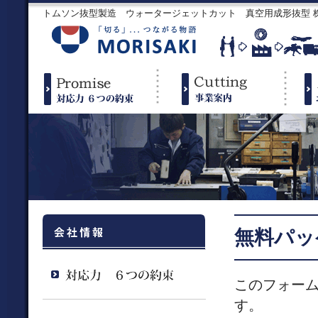
トムソン抜型製造 ウォータージェットカット 真空用成形抜型
無料パッ
このフォー
す。