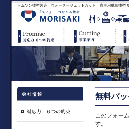
トムソン抜型製造 ウォータージェットカット 真空用成形抜型
無料パッ
このフォー
す。