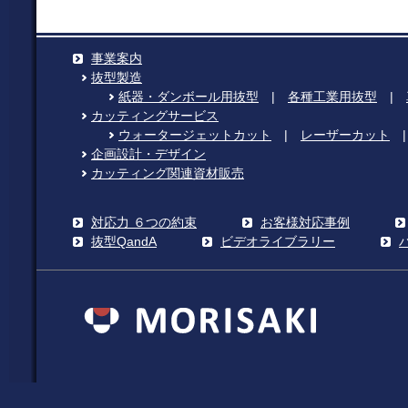
事業案内
抜型製造
紙器・ダンボール用抜型
|
各種工業用抜型
|
カッティングサービス
ウォータージェットカット
|
レーザーカット
企画設計・デザイン
カッティング関連資材販売
対応力 ６つの約束
お客様対応事例
抜型QandA
ビデオライブラリー