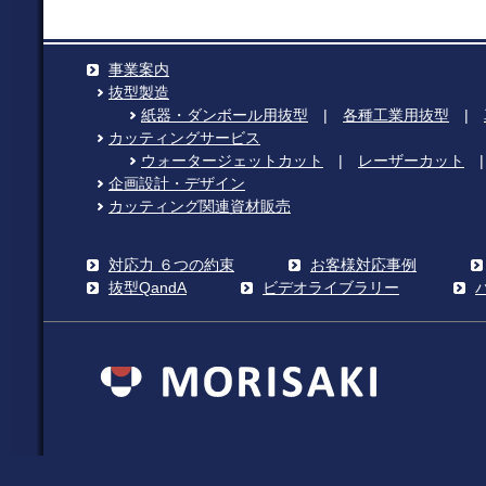
事業案内
抜型製造
紙器・ダンボール用抜型
|
各種工業用抜型
|
カッティングサービス
ウォータージェットカット
|
レーザーカット
企画設計・デザイン
カッティング関連資材販売
対応力 ６つの約束
お客様対応事例
抜型QandA
ビデオライブラリー