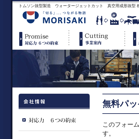
トムソン抜型製造 ウォータージェットカット 真空用成形抜型
無料パッ
このフォー
す。