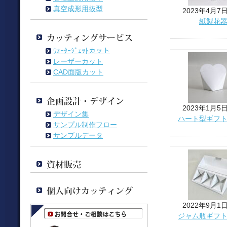
真空成形用抜型
2023年4月7
紙製花
ｳｫｰﾀｰｼﾞｪｯﾄカット
レーザーカット
CAD面版カット
2023年1月5
デザイン集
ハート型ギフ
サンプル制作フロー
サンプルデータ
2022年9月1
ジャム瓶ギフ