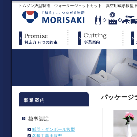
トムソン抜型製造 ウォータージェットカット 真空用成形抜型
パッケージ
紙器・ダンボール抜型
各種工業用抜型