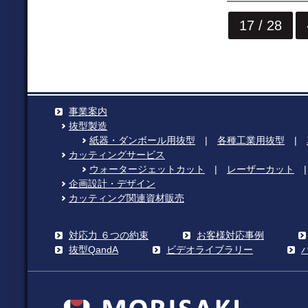
17 / 28
事業案内
抜型製造
紙器・ダンボール用抜型
|
各種工業用抜型
|
カッティングサービス
ウォータージェットカット
|
レーザーカット
企画設計・デザイン
カッティング関連資材販売
対応力 ６つの約束
お客様対応事例
抜型QandA
ビデオライブラリー