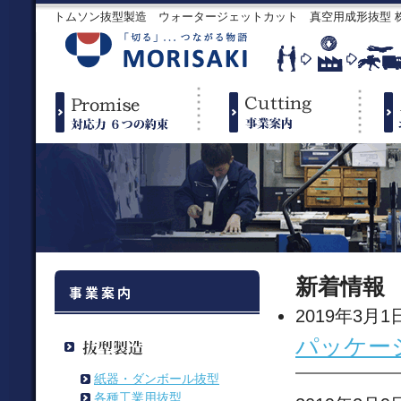
トムソン抜型製造 ウォータージェットカット 真空用成形抜型
新着情報
2019年3月1
パッケー
紙器・ダンボール抜型
各種工業用抜型