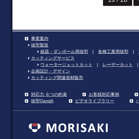
事業案内
抜型製造
紙器・ダンボール用抜型
|
各種工業用抜型
|
カッティングサービス
ウォータージェットカット
|
レーザーカット
企画設計・デザイン
カッティング関連資材販売
対応力 ６つの約束
お客様対応事例
抜型QandA
ビデオライブラリー