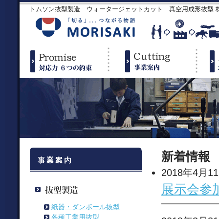
トムソン抜型製造 ウォータージェットカット 真空用成形抜型
新着情報
2018年4月1
展示会参
紙器・ダンボール抜型
各種工業用抜型