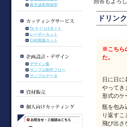
回答もよろ
真空成形用抜型
ドリン
ｳｫｰﾀｰｼﾞｪｯﾄカット
レーザーカット
CAD面版カット
※こちら
た。
デザイン集
サンプル制作フロー
サンプルデータ
日に日に
やってき
形式のケ
瓶を包み
り返すこ
飛び出さ