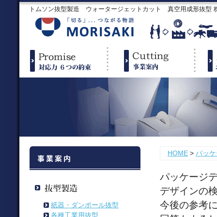
トムソン抜型製造 ウォータージェットカット 真空用成形抜型
HOME
>
パッケ
パッケージ
デザインの
今後の参考
紙器・ダンボール抜型
各種工業用抜型