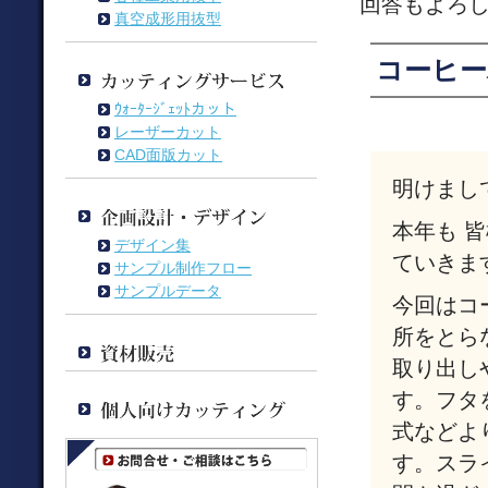
回答もよろ
真空成形用抜型
コーヒー
ｳｫｰﾀｰｼﾞｪｯﾄカット
レーザーカット
CAD面版カット
明けまし
本年も 
デザイン集
ていきま
サンプル制作フロー
サンプルデータ
今回はコ
所をとら
取り出し
す。フタ
式などよ
す。スラ