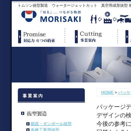
トムソン抜型製造 ウォータージェットカット 真空用成形抜型
HOME
>
パッケ
パッケージ
デザインの
今後の参考
紙器・ダンボール抜型
各種工業用抜型