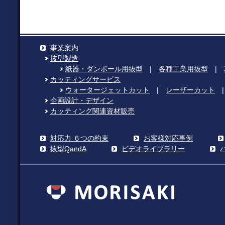
事業案内
抜型製造
紙器・ダンボール用抜型
|
各種工業用抜型
|
カッティングサービス
ウォータージェットカット
|
レーザーカット
企画設計・デザイン
カッティング関連資材販売
対応力 ６つの約束
お客様対応事例
抜型QandA
ビデオライブラリー