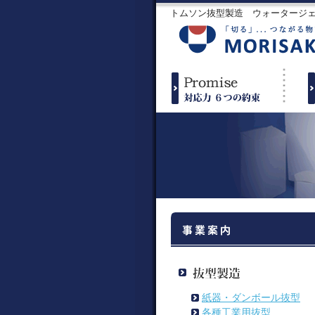
トムソン抜型製造 ウォータージ
紙器・ダンボール抜型
各種工業用抜型