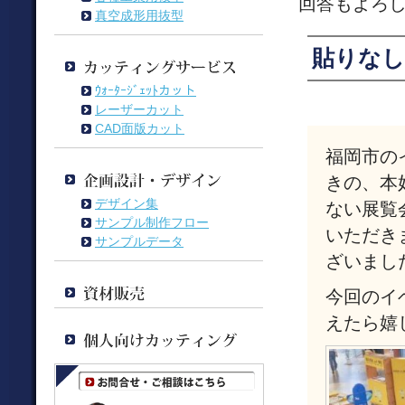
回答もよろ
真空成形用抜型
貼りな
ｳｫｰﾀｰｼﾞｪｯﾄカット
レーザーカット
CAD面版カット
福岡市の
きの、本
デザイン集
ない展覧会
サンプル制作フロー
いただき
サンプルデータ
ざいまし
今回のイ
えたら嬉