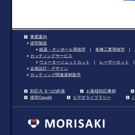
事業案内
抜型製造
紙器・ダンボール用抜型
|
各種工業用抜型
|
カッティングサービス
ウォータージェットカット
|
レーザーカット
企画設計・デザイン
カッティング関連資材販売
対応力 ６つの約束
お客様対応事例
抜型QandA
ビデオライブラリー