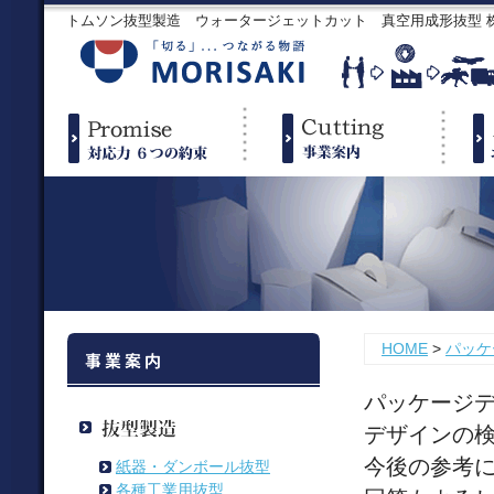
トムソン抜型製造 ウォータージェットカット 真空用成形抜型
HOME
>
パッケ
パッケージ
デザインの
今後の参考
紙器・ダンボール抜型
各種工業用抜型