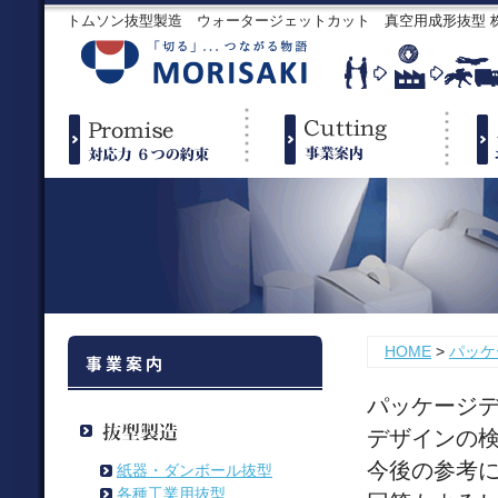
トムソン抜型製造 ウォータージェットカット 真空用成形抜型
HOME
>
パッケ
パッケージ
デザインの
今後の参考
紙器・ダンボール抜型
各種工業用抜型