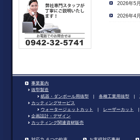
2026年5
2026年4
事業案内
抜型製造
紙器・ダンボール用抜型
|
各種工業用抜型
|
カッティングサービス
ウォータージェットカット
|
レーザーカット
企画設計・デザイン
カッティング関連資材販売
対応力 ６つの約束
お客様対応事例