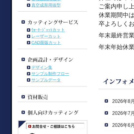
真空成形用抜型
ご案内申し
休業期間中
卒よろしく
ｳｫｰﾀｰｼﾞｪｯﾄカット
年末最終営業
レーザーカット
CAD面版カット
年末年始休業
デザイン集
サンプル制作フロー
サンプルデータ
2026年8
2026年7
2026年6