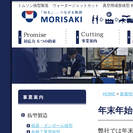
トムソン抜型製造 ウォータージェットカット 真空用成形抜型
HOME
>
新着情
年末年始
紙器・ダンボール抜型
弊社では年
各種工業用抜型