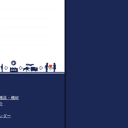
機器・機材
介
ンダー