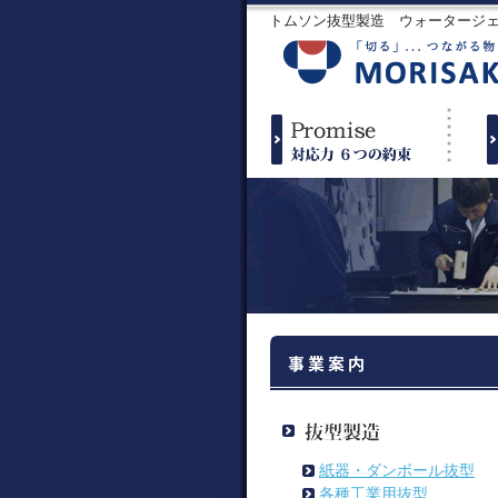
トムソン抜型製造 ウォータージ
紙器・ダンボール抜型
各種工業用抜型