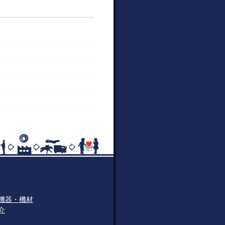
機器・機材
介