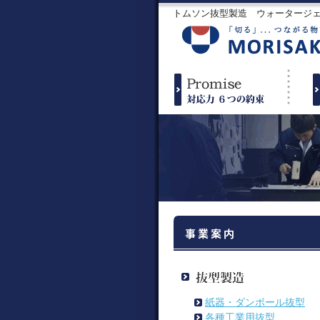
トムソン抜型製造 ウォータージ
紙器・ダンボール抜型
各種工業用抜型