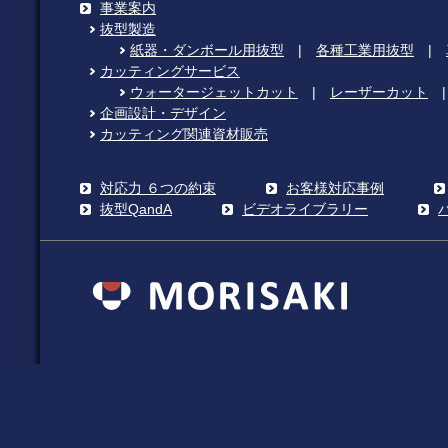
事業案内
抜型製造
紙器・ダンボール用抜型
|
各種工業用抜型
|
カッティングサービス
ウォータージェットカット
|
レーザーカット
企画設計・デザイン
カッティング関連資材販売
対応力 ６つの約束
お客様対応事例
抜型QandA
ビデオライブラリー