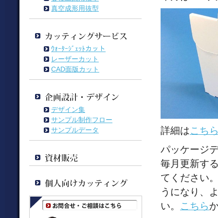
真空成形用抜型
ｳｫｰﾀｰｼﾞｪｯﾄカット
レーザーカット
CAD面版カット
デザイン集
サンプル制作フロー
詳細は
こち
サンプルデータ
パッケージ
毎月更新す
てください
うになり、
い。
こちら