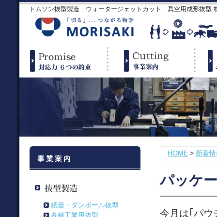
トムソン抜型製造 ウォータージェットカット 真空用成形抜型
HOME
>
新着情
パッケ
紙器・ダンボール抜型
今月は｢パウ
各種工業用抜型