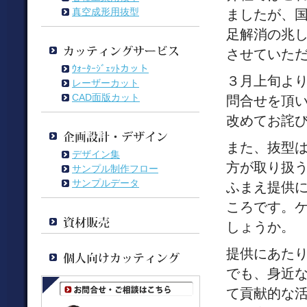
真空成形用抜型
ましたが、
足解消の兆し
させていた
ｳｫｰﾀｰｼﾞｪｯﾄカット
３月上旬より
レーザーカット
CAD面版カット
問合せを頂
改めてお詫
また、抜型
デザイン集
方が取り扱
サンプル制作フロー
サンプルデータ
ふまえ提供
ころです。
しょうか。
提供にあた
でも、身近
て貢献的な