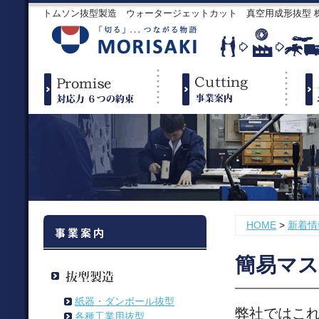
トムソン抜型製造 ウォータージェットカット 真空用成形抜型
HOME
>
新着情
簡易マス
紙器・ダンボール抜型
弊社ではこ
各種工業用抜型