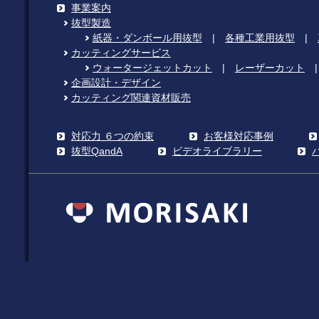
事業案内
抜型製造
紙器・ダンボール用抜型
|
各種工業用抜型
|
カッティングサービス
ウォータージェットカット
|
レーザーカット
企画設計・デザイン
カッティング関連資材販売
対応力 ６つの約束
お客様対応事例
抜型QandA
ビデオライブラリー