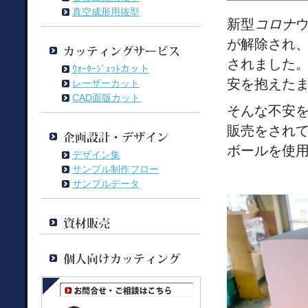
真空成形用抜型
新型
コロナ
が解除され
されました
ｳｫｰﾀｰｼﾞｪｯﾄカット
安を抱えた
レーザーカット
CAD面版カット
そんな不安
販売をされて
ボールを使
デザイン集
サンプル制作フロー
サンプルデータ