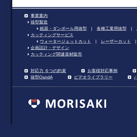
事業案内
抜型製造
紙器・ダンボール用抜型
|
各種工業用抜型
|
カッティングサービス
ウォータージェットカット
|
レーザーカット
企画設計・デザイン
カッティング関連資材販売
対応力 ６つの約束
お客様対応事例
抜型QandA
ビデオライブラリー