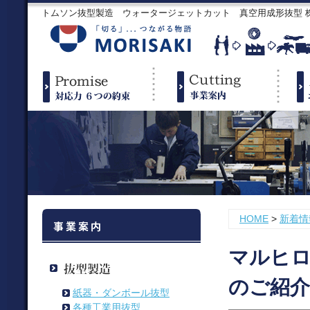
トムソン抜型製造 ウォータージェットカット 真空用成形抜型
HOME
>
新着情
マルヒ
のご紹介
紙器・ダンボール抜型
各種工業用抜型