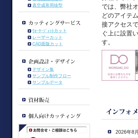
真空成形用抜型
では、弊社
どのアイテム
接アクセスで
ｳｫｰﾀｰｼﾞｪｯﾄカット
ぐ上に設置
レーザーカット
す。
CAD面版カット
デザイン集
サンプル制作フロー
サンプルデータ
2026年8