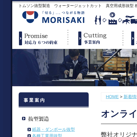
トムソン抜型製造 ウォータージェットカット 真空用成形抜型
HOME
>
新着情
オンラ
紙器・ダンボール抜型
弊社オリジナ
各種工業用抜型