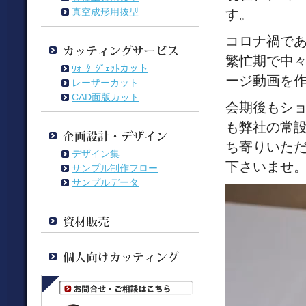
真空成形用抜型
す。
コロナ禍で
繁忙期で中
ｳｫｰﾀｰｼﾞｪｯﾄカット
ージ動画を
レーザーカット
CAD面版カット
会期後もシ
も弊社の常
ち寄りいた
デザイン集
下さいませ
サンプル制作フロー
サンプルデータ