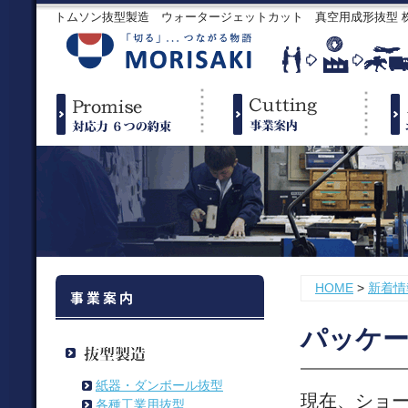
トムソン抜型製造 ウォータージェットカット 真空用成形抜型
HOME
>
新着情
パッケー
紙器・ダンボール抜型
現在、ショ
各種工業用抜型