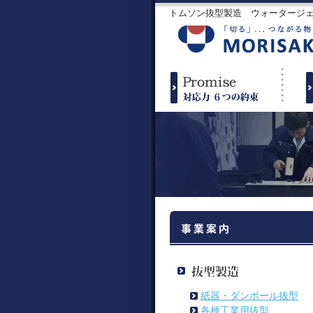
トムソン抜型製造 ウォータージ
紙器・ダンボール抜型
各種工業用抜型