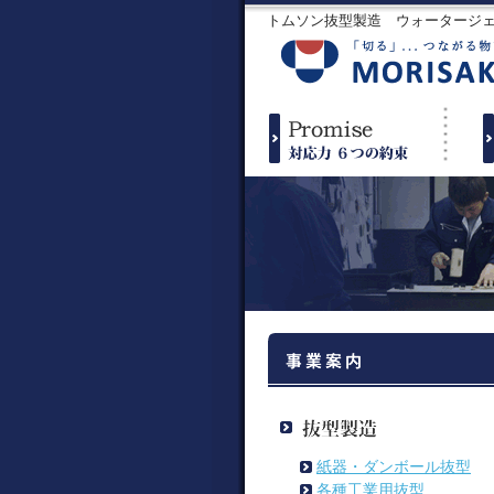
トムソン抜型製造 ウォータージ
紙器・ダンボール抜型
各種工業用抜型