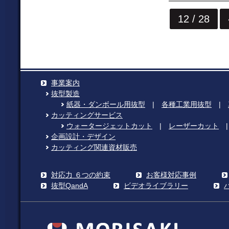
12 / 28
事業案内
抜型製造
紙器・ダンボール用抜型
|
各種工業用抜型
|
カッティングサービス
ウォータージェットカット
|
レーザーカット
企画設計・デザイン
カッティング関連資材販売
対応力 ６つの約束
お客様対応事例
抜型QandA
ビデオライブラリー