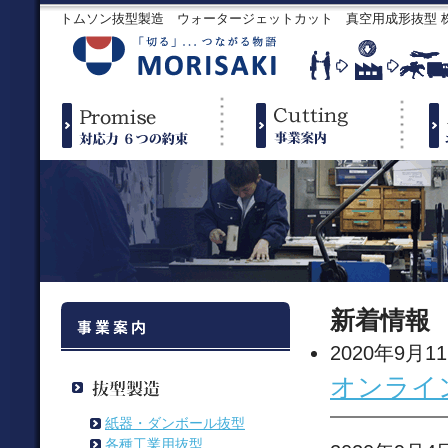
トムソン抜型製造 ウォータージェットカット 真空用成形抜型
新着情報
2020年9月1
オンライ
紙器・ダンボール抜型
各種工業用抜型