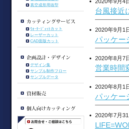
2020年9月4
真空成形用抜型
台風接近
ｳｫｰﾀｰｼﾞｪｯﾄカット
2020年9月1
レーザーカット
パッケー
CAD面版カット
2020年8月7
デザイン集
営業時間
サンプル制作フロー
サンプルデータ
2020年8月1
パッケー
2020年7月3
LIFE=