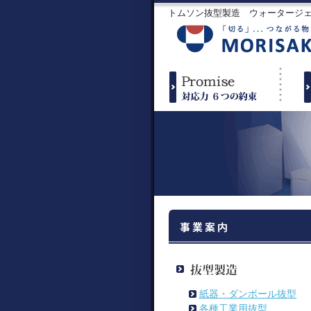
トムソン抜型製造 ウォータージ
紙器・ダンボール抜型
各種工業用抜型