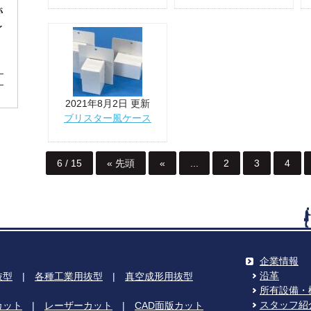
2021年8月2日 更新
ブリスター風ケース
6 / 15
« 先頭
«
...
2
3
4
企業情報
沿革
抜型
|
各種工業用抜型
|
真空成形用抜型
所有設備・
スタッフ紹
カット
|
レーザーカット
|
CAD面版カット