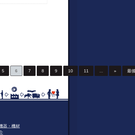
5
6
7
8
9
10
11
...
»
最後
機器・機材
介