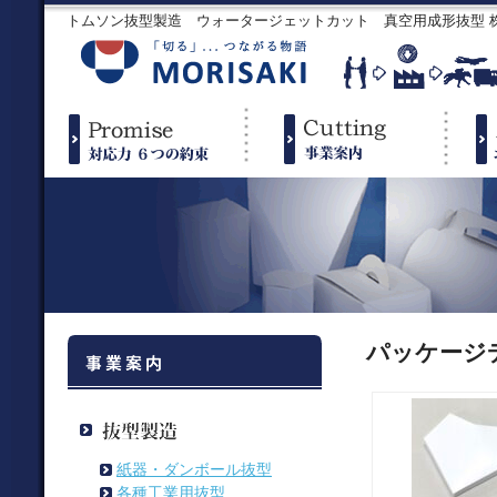
トムソン抜型製造 ウォータージェットカット 真空用成形抜型
パッケージ
紙器・ダンボール抜型
各種工業用抜型