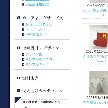
真空成形用抜型
2024年2月2
ハート型フタ身
ース
ｳｫｰﾀｰｼﾞｪｯﾄカット
レーザーカット
CAD面版カット
2023年11月1
デザイン集
クリスマス向け
サンプル制作フロー
ケース
サンプルデータ
2023年8月4
三角屋根のおう
ス