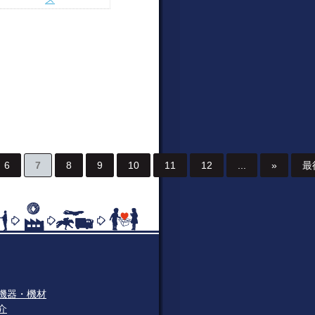
6
7
8
9
10
11
12
...
»
最
機器・機材
介