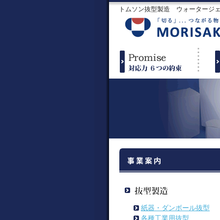
トムソン抜型製造 ウォータージ
紙器・ダンボール抜型
各種工業用抜型