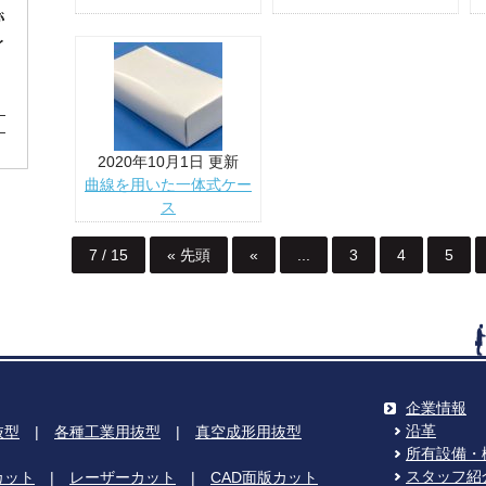
2020年10月1日 更新
曲線を用いた一体式ケー
ス
7 / 15
« 先頭
«
...
3
4
5
企業情報
沿革
抜型
|
各種工業用抜型
|
真空成形用抜型
所有設備・
スタッフ紹
カット
|
レーザーカット
|
CAD面版カット