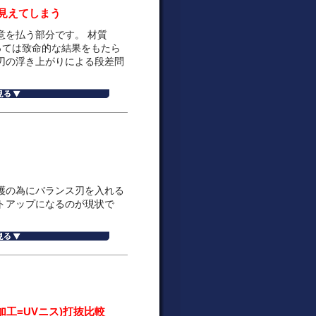
見えてしまう
意を払う部分です。 材質
よっては致命的な結果をもたら
刃の浮き上がりによる段差問
護の為にバランス刃を入れる
トアップになるのが現状で
工=UVニス)打抜比較