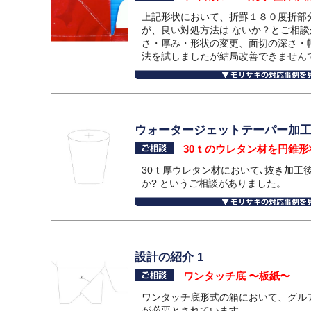
上記形状において、折罫１８０度折部
が、良い対処方法は ないか？とご相談
さ・厚み・形状の変更、面切の深さ・
法を試しましたが結局改善できません
ウォータージェットテーパー加
30ｔのウレタン材を円錐
30ｔ厚ウレタン材において､抜き加工
か? というご相談がありました。
設計の紹介 1
ワンタッチ底 〜板紙〜
ワンタッチ底形式の箱において、グル
が必要とされています。