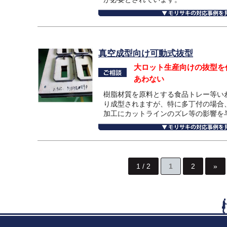
真空成型向け可動式抜型
大ロット生産向けの抜型を
あわない
樹脂材質を原料とする食品トレー等い
り成型されますが、特に多丁付の場合
加工にカットラインのズレ等の影響を
1 / 2
1
2
»