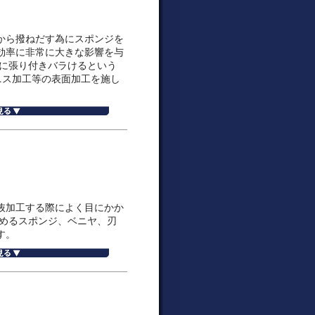
から撥ねだす為にスポンジを
効率に非常に大きな影響を与
ジに張り付きバラけるという
ニス加工等の表面加工を施し
抜加工する際によく目にかか
詰めるスポンジ、ベニヤ、刃
す。