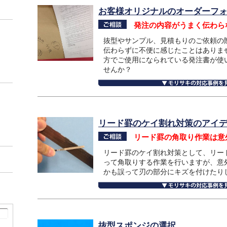
お客様オリジナルのオーダーフ
発注の内容がうまく伝わら
抜型やサンプル、見積もりのご依頼の
伝わらずに不便に感じたことはありま
方でご使用になられている発注書が使
せんか？
リード罫のケイ割れ対策のアイ
リード罫の角取り作業は意
リード罫のケイ割れ対策として、リー
って角取りする作業を行いますが、意
かも誤って刃の部分にキズを付けたり
抜型スポンジの選択