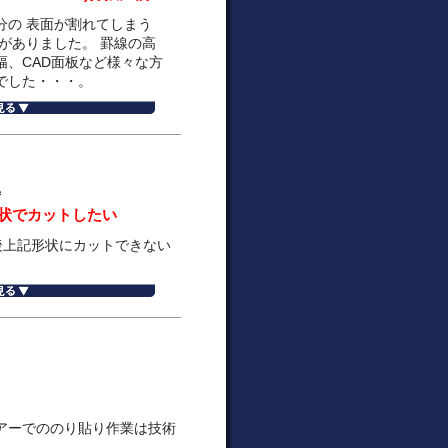
分の 表面が割れてしまう
がありました。 罫線の高
幅、CAD面板など様々な方
でした・・・。
工
形状でカットしたい
後上記形状にカットできない
アーでののり貼り作業は技術