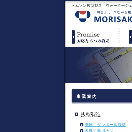
トムソン抜型製造 ウォータージ
紙器・ダンボール抜型
各種工業用抜型