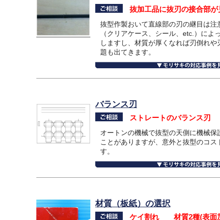
抜加工品に抜刃の接合部が
抜型作製おいて直線部の刃の継目は注
（クリアケース、シール、etc.）に
しますし、材質が厚くなれば刃倒れや
題も出てきます。
バランス刃
ストレートのバランス刃
オートンの機械で抜型の天側に機械保
ことがありますが、意外と抜型のコス
す。
材質（板紙）の選択
ケイ割れ 材質2種(表面加